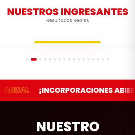
NUESTROS INGRESANTES
Resultados Reales
¡INCORPORACIONES ABIERTAS!
CI
NUESTRO