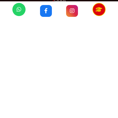
Ciclos
Ubícanos
Aula Virtual
NUESTRAS REDES
Síguenos también en:
CONTÁCTANOS
Teléfono:
949 815 014
Horario:
Lun - Sáb: 8:00 - 18:00
Domingo: Cerrado